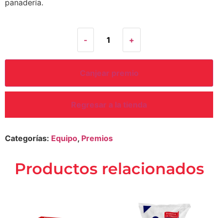
panadería.
-
+
Canjear premio
Regresar a la tienda
Categorías:
Equipo
,
Premios
productos relacionados