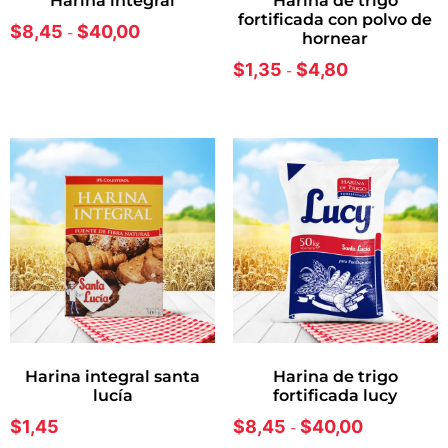
harina integral
harina de trigo
fortificada con polvo de
$
8,45
$
40,00
-
hornear
$
1,35
$
4,80
-
harina integral santa
harina de trigo
lucía
fortificada lucy
$
1,45
$
8,45
$
40,00
-