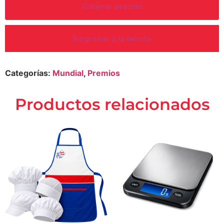
Canjear premio
Regresar a la tienda
Categorías:
Mundial
,
Premios
productos relacionados