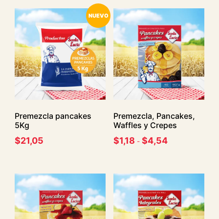
NUEVO
Premezcla pancakes
Premezcla, Pancakes,
5Kg
Waffles y Crepes
$
21,05
$
1,18
$
4,54
-