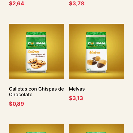
$
2,64
$
3,78
Galletas con Chispas de
Melvas
Chocolate
$
3,13
$
0,89