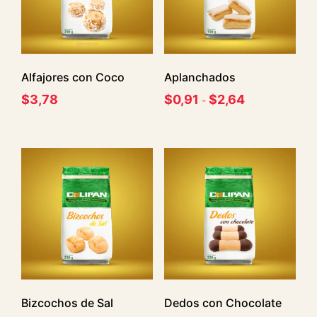
Alfajores con Coco
Aplanchados
$
3,78
$
0,91
$
2,64
-
Bizcochos de Sal
Dedos con Chocolate