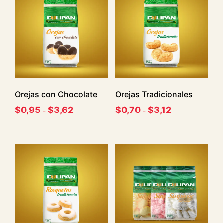
Orejas con Chocolate
Orejas Tradicionales
$
0,95
$
3,62
$
0,70
$
3,12
-
-