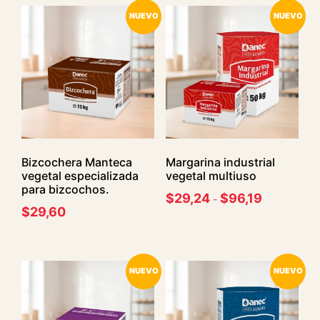
NUEVO
NUEVO
Bizcochera Manteca
Margarina industrial
vegetal especializada
vegetal multiuso
para bizcochos.
$
29,24
$
96,19
-
$
29,60
NUEVO
NUEVO