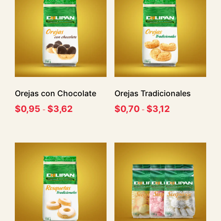
Orejas con Chocolate
Orejas Tradicionales
$
0,95
$
3,62
$
0,70
$
3,12
-
-