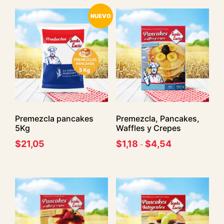
NUEVO
Premezcla pancakes
Premezcla, Pancakes,
5Kg
Waffles y Crepes
$
21,05
$
1,18
$
4,54
-