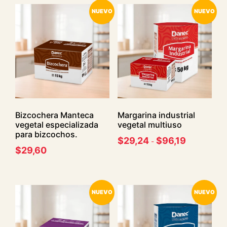
NUEVO
NUEVO
Bizcochera Manteca
Margarina industrial
vegetal especializada
vegetal multiuso
para bizcochos.
$
29,24
$
96,19
-
$
29,60
NUEVO
NUEVO