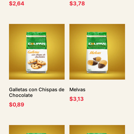
$
2,64
$
3,78
Galletas con Chispas de
Melvas
Chocolate
$
3,13
$
0,89