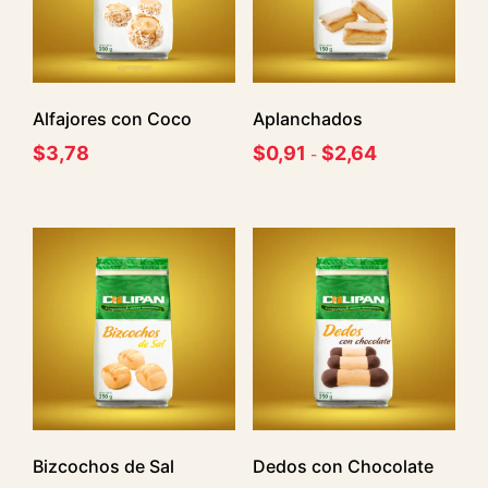
Alfajores con Coco
Aplanchados
$
3,78
$
0,91
$
2,64
-
Bizcochos de Sal
Dedos con Chocolate