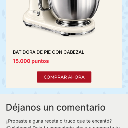
Torta Ajedrez
BATIDORA DE PIE CON CABEZAL
TEL
15.000 puntos
15.
COMPRAR AHORA
Déjanos un comentario
¿Probaste alguna receta o truco que te encantó?
¡Cuéntanos! Deja tu comentario abajo y comparte tu